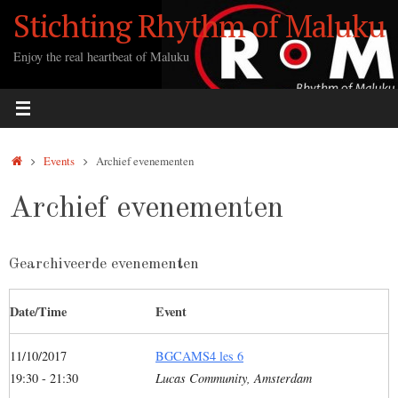
Ga
Stichting Rhythm of Maluku
naar
de
Enjoy the real heartbeat of Maluku
inhoud
Home
Events
Archief evenementen
Archief evenementen
Gearchiveerde evenementen
Date/Time
Event
11/10/2017
BGCAMS4 les 6
19:30 - 21:30
Lucas Community, Amsterdam