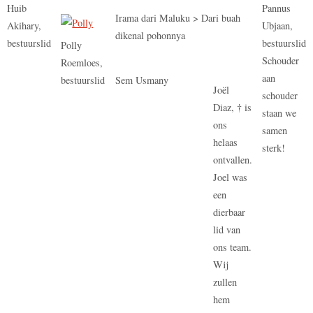
Huib
Pannus
Irama dari Maluku > Dari buah
Akihary,
Ubjaan,
dikenal pohonnya
bestuurslid
bestuurslid
Polly
Schouder
Roemloes,
aan
bestuurslid
Sem Usmany
Joël
schouder
Diaz, † is
staan we
ons
samen
helaas
sterk!
ontvallen.
Joel was
een
dierbaar
lid van
ons team.
Wij
zullen
hem