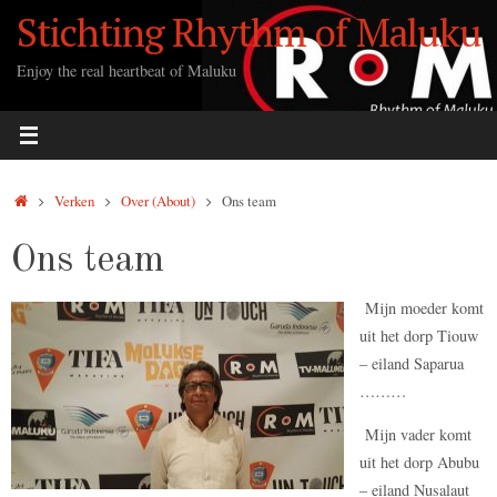
Ga
Stichting Rhythm of Maluku
naar
de
Enjoy the real heartbeat of Maluku
inhoud
Home
Verken
Over (About)
Ons team
Ons team
Mijn moeder komt
uit het dorp Tiouw
– eiland Saparua
………
Mijn vader komt
uit het dorp Abubu
– eiland Nusalaut