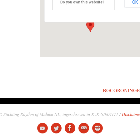
OK
Do you own this website?
Astorius 42 - Vught
Events
BGCGRONINGEN
© Stichting Rhythm of Maluku NL, ingeschreven in KvK 61904171 /
Disclaime