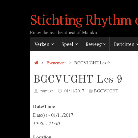
Ga
naar
Stichting Rhythm 
de
inhoud
Enjoy the real heartbeat of Maluku
Ga
Verken
Speel
Beweeg
Berichten
naar
de
inhoud
Home
Evenement
BGCVUGHT Les 9
BGCVUGHT Les 9
romusr
01/11/2017
BGCVUGHT
Date/Time
Date(s) - 01/11/2017
19:30 - 21:30
Location