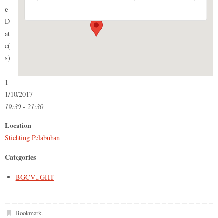
Events
e
D
at
e(
s)
-
1
1/10/2017
19:30 - 21:30
Location
Stichting Pelabuhan
Categories
BGCVUGHT
Bookmark
.