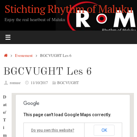
Ga
Stichting Rhythm of Maluku
naar
de
Enjoy the real heartbeat of Maluku
inhoud
Home
Evenement
BGCVUGHT Les 6
BGCVUGHT Les 6
romusr
11/10/2017
BGCVUGHT
D
at
e/
This page can't load Google Maps correctly.
Stichting Pelabuhan
T
i
OK
Do you own this website?
Astorius 42 - Vught
m