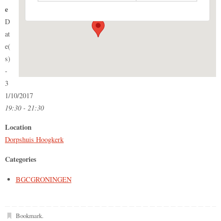
Events
e
D
at
e(
s)
-
3
1/10/2017
19:30 - 21:30
Location
Dorpshuis Hoogkerk
Categories
BGCGRONINGEN
Bookmark
.