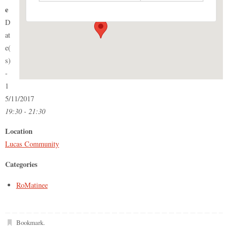
Events
e
D
at
e(
s)
-
1
5/11/2017
19:30 - 21:30
Location
Lucas Community
Categories
RoMatinee
Bookmark
.