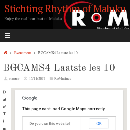
Ga
Stichting Rhythm of Maluku
naar
de
Enjoy the real heartbeat of Maluku
inhoud
Home
Evenement
BGCAMS4 Laatste les 10
BGCAMS4 Laatste les 10
romusr
15/11/2017
RoMatinee
D
at
e/
This page can't load Google Maps correctly.
Lucas Community
T
i
OK
Do you own this website?
Notweg 32 - Amsterdam
m