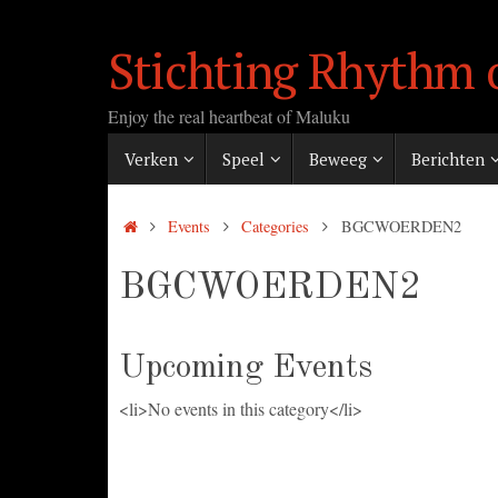
Ga
naar
Stichting Rhythm 
de
inhoud
Enjoy the real heartbeat of Maluku
Ga
Verken
Speel
Beweeg
Berichten
naar
de
inhoud
Home
Events
Categories
BGCWOERDEN2
BGCWOERDEN2
Upcoming Events
<li>No events in this category</li>