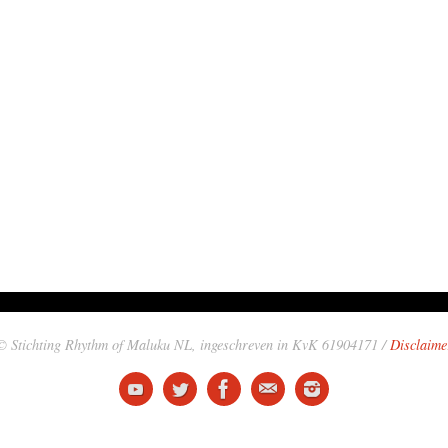
© Stichting Rhythm of Maluku NL, ingeschreven in KvK 61904171 /
Disclaime