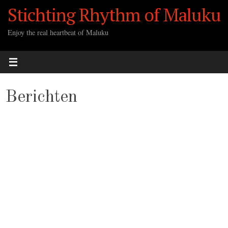
Ga
Stichting Rhythm of Maluku
naar
de
Enjoy the real heartbeat of Maluku
inhoud
Berichten